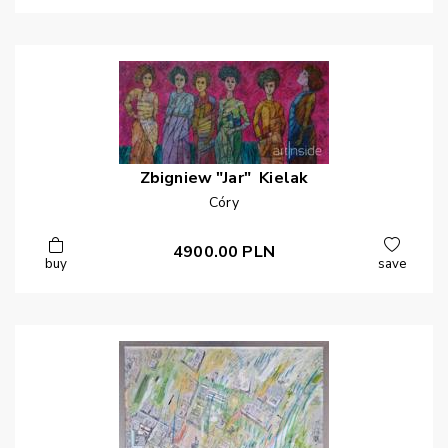
Zbigniew "Jar"
Kielak
Córy
4900.00
PLN
buy
save