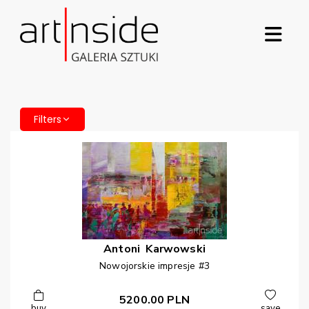
Filters
Antoni
Karwowski
Nowojorskie impresje #3
5200.00
PLN
buy
save