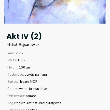
Akt IV (2)
Michał
Bajsarowicz
Year:
2012
Width
100 cm
Height:
100 cm
Technique:
acrylic painting
Surface:
board MDF
Colors:
white
brown
blue
Orientation:
square
Tags:
figure
act
sztuka figuratywna