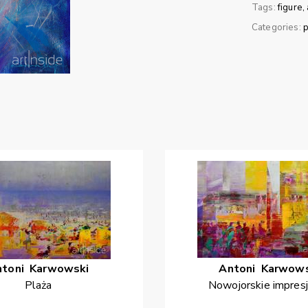
Tags:
figure
Categories:
p
ntoni
Karwowski
Antoni
Karwows
Plaża
Nowojorskie impres