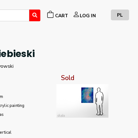
PL
CART
LOG IN
iebieski
wowski
Sold
cm
crylic painting
as
ertical