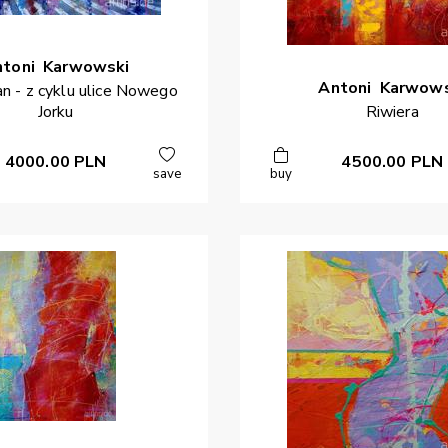
ntoni
Karwowski
Antoni
Karwows
n - z cyklu ulice Nowego
Jorku
Riwiera
4000.00
PLN
4500.00
PLN
save
buy