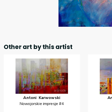
Other art by this artist
Antoni
Karwowski
A
Nowojorskie impresje #4