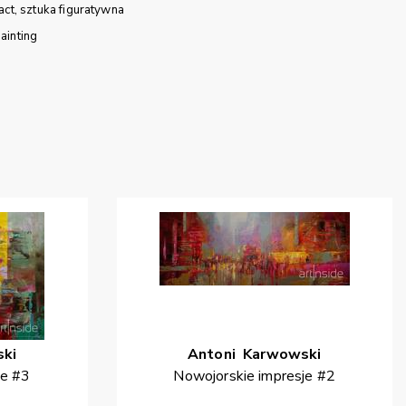
act
sztuka figuratywna
ainting
ki
Antoni
Karwowski
je #3
Nowojorskie impresje #2