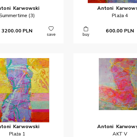
ntoni
Karwowski
Antoni
Karwows
Summertime (3)
Plaża 4
3200.00
PLN
600.00
PLN
save
buy
ntoni
Karwowski
Antoni
Karwows
Plaża 1
AKT V