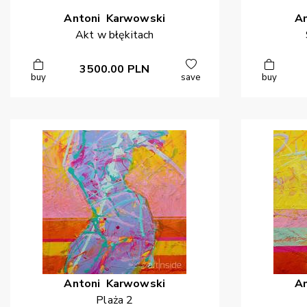
Antoni
Karwowski
A
Akt w błękitach
3500.00
PLN
buy
save
buy
Antoni
Karwowski
A
Plaża 2