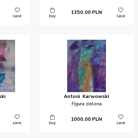
1350.00
PLN
save
buy
save
ki
Antoni
Karwowski
Figura zielona
1000.00
PLN
save
buy
save