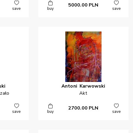
5000.00
PLN
save
buy
save
ki
Antoni
Karwowski
azało
Akt
2700.00
PLN
save
buy
save