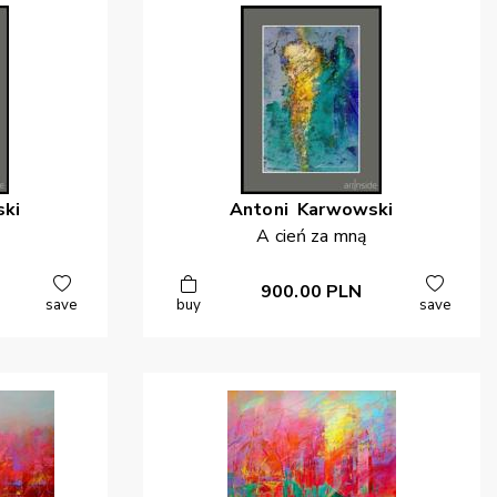
ki
Antoni
Karwowski
A cień za mną
900.00
PLN
save
buy
save