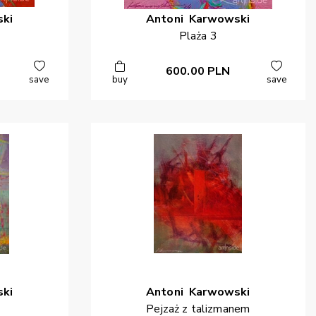
ki
Antoni
Karwowski
Plaża 3
600.00
PLN
save
buy
save
ki
Antoni
Karwowski
Pejzaż z talizmanem