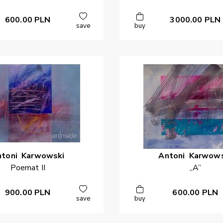
600.00
PLN
3000.00
PLN
save
buy
ntoni
Karwowski
Antoni
Karwows
Poemat II
„A”
900.00
PLN
600.00
PLN
save
buy