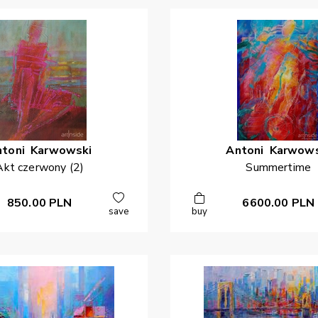
ntoni
Karwowski
Antoni
Karwows
Akt czerwony (2)
Summertime
850.00
PLN
6600.00
PLN
save
buy