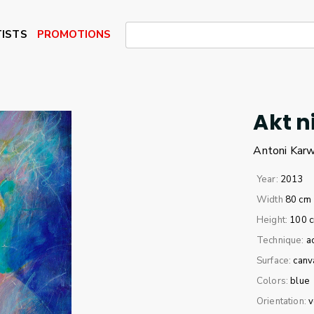
ISTS
PROMOTIONS
Akt n
Antoni
Kar
Year:
2013
Width
80 cm
Height:
100 
Technique:
a
Surface:
canv
Colors:
blue
Orientation:
v