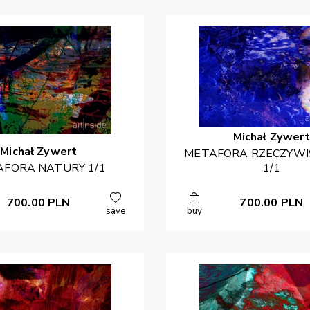
Michał
Zywert
Michał
Zywert
METAFORA RZECZYWIS
FORA NATURY 1/1
1/1
700.00
PLN
700.00
PLN
save
buy