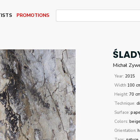
ISTS
PROMOTIONS
ŚLAD
Michał
Zywe
Year:
2015
Width
100 c
Height:
70 c
Technique:
di
Surface:
pape
Colors:
beig
Orientation:
h
Tags:
nature