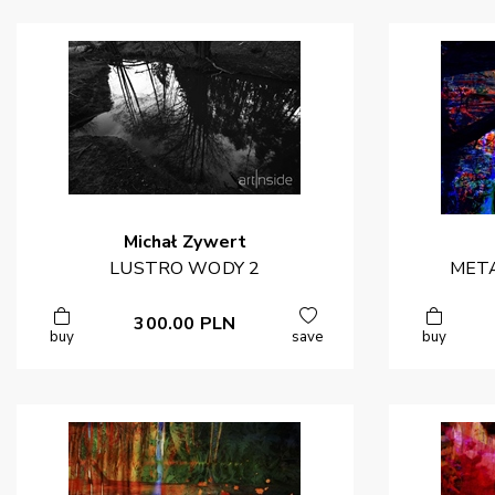
Michał
Zywert
LUSTRO WODY 2
META
300.00
PLN
buy
save
buy