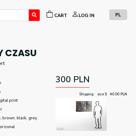
PL
CART
LOG IN
Y CZASU
rt
300
PLN
m
m
Shipping
:
size S
40.00
PLN
gital print
r
e
brown
black
grey
orizonal