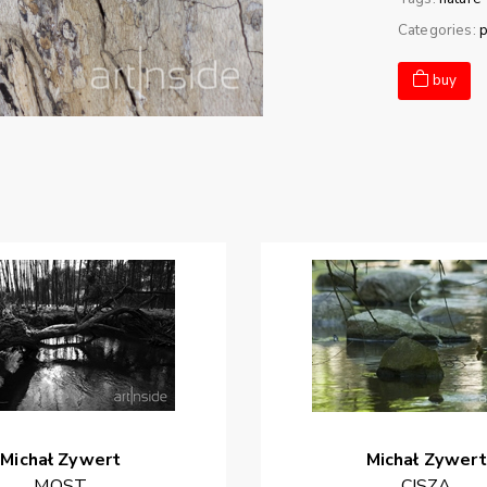
Categories:
buy
Michał
Zywert
Michał
Zywert
MOST
CISZA