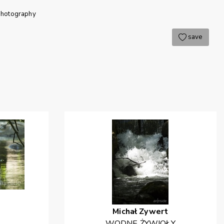
photography
save
Michał
Zywert
WODNE ŻYWIOŁY