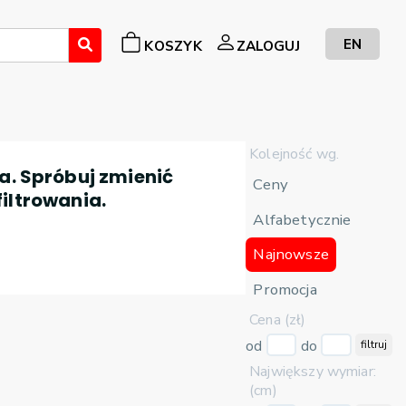
EN
KOSZYK
ZALOGUJ
Kolejność wg.
a. Spróbuj zmienić
Ceny
filtrowania.
Alfabetycznie
Najnowsze
Promocja
Cena (zł)
od
do
filtruj
Największy wymiar:
(cm)