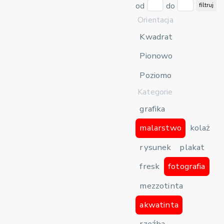
od
do
filtruj
Orientacja
Kwadrat
Pionowo
Poziomo
Kategorie
grafika
malarstwo
kolaż
rysunek
plakat
fresk
fotografia
mezzotinta
akwatinta
rzeźba