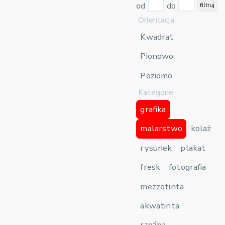
od
do
filtruj
Orientacja
Kwadrat
Pionowo
Poziomo
Kategorie
grafika
malarstwo
kolaż
rysunek
plakat
fresk
fotografia
mezzotinta
akwatinta
rzeźba