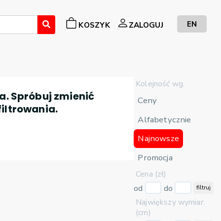
EN
KOSZYK
ZALOGUJ
Kolejność wg.
a. Spróbuj zmienić
Ceny
filtrowania.
Alfabetycznie
Najnowsze
Promocja
Cena (zł)
od
do
filtruj
Największy wymiar:
(cm)