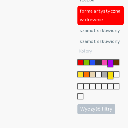
forma artystyczna
w drewnie
szamot szkliwiony
szamot szkliwiony
Kolory
Wyczyść filtry