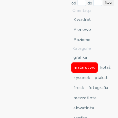
od
do
filtruj
Orientacja
Kwadrat
Pionowo
Poziomo
Kategorie
grafika
malarstwo
kolaż
rysunek
plakat
fresk
fotografia
mezzotinta
akwatinta
rzeźba