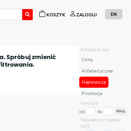
EN
KOSZYK
ZALOGUJ
Kolejność wg.
a. Spróbuj zmienić
Ceny
filtrowania.
Alfabetycznie
Najnowsze
Promocja
Cena (zł)
od
do
filtruj
Największy wymiar:
(cm)