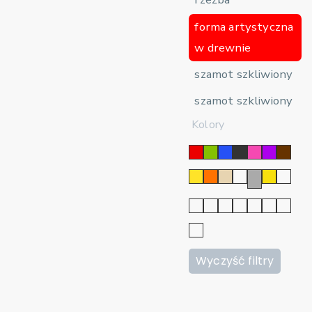
forma artystyczna
w drewnie
szamot szkliwiony
szamot szkliwiony
Kolory
Wyczyść filtry