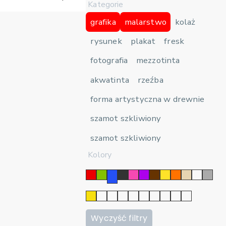
Kategorie
grafika
malarstwo
kolaż
rysunek
plakat
fresk
fotografia
mezzotinta
akwatinta
rzeźba
forma artystyczna w drewnie
szamot szkliwiony
szamot szkliwiony
Kolory
Wyczyść filtry