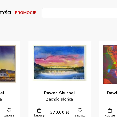
TYŚCI
PROMOCJE
el
Paweł
Skurpel
Dawi
a
Zachód słońca
370,00
zł
zapisz
kupuję
zapisz
kupuję