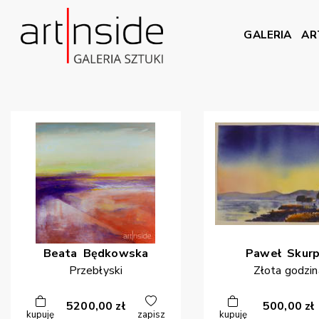
GALERIA
AR
Beata
Będkowska
Paweł
Skurp
Przebłyski
Złota godzin
5200,00
zł
500,00
zł
kupuję
zapisz
kupuję