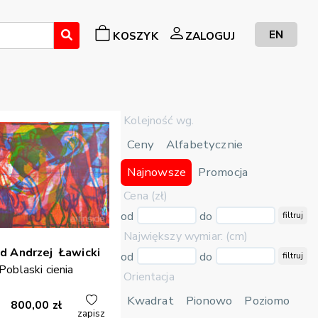
EN
KOSZYK
ZALOGUJ
Kolejność wg.
Ceny
Alfabetycznie
Najnowsze
Promocja
Cena (zł)
od
do
filtruj
Największy wymiar: (cm)
d Andrzej
Ławicki
od
do
filtruj
Poblaski cienia
Orientacja
Kwadrat
Pionowo
Poziomo
800,00
zł
zapisz