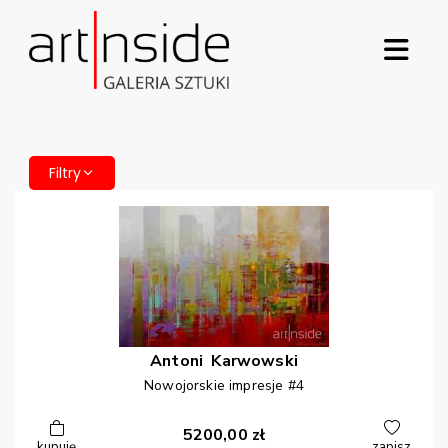
Filtry
Antoni
Karwowski
Nowojorskie impresje #4
5200,00
zł
kupuję
zapisz