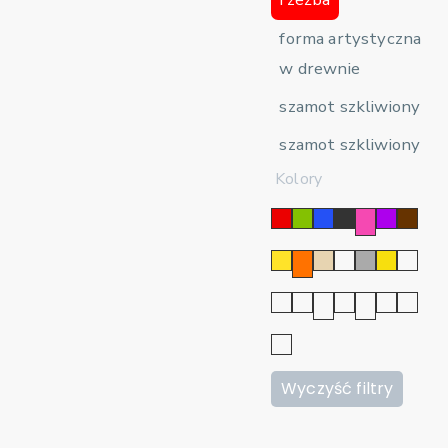
forma artystyczna
w drewnie
szamot szkliwiony
szamot szkliwiony
Kolory
Wyczyść filtry