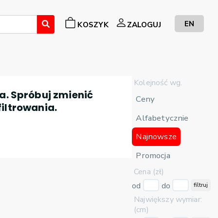
EN
KOSZYK
ZALOGUJ
Kolejność wg.
a. Spróbuj zmienić
Ceny
filtrowania.
Alfabetycznie
Najnowsze
Promocja
Cena (zł)
od
do
filtruj
Największy wymiar:
(cm)