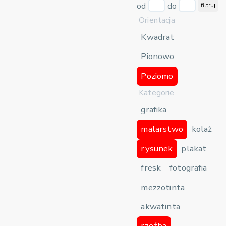
od
do
filtruj
Orientacja
Kwadrat
Pionowo
Poziomo
Kategorie
grafika
malarstwo
kolaż
rysunek
plakat
fresk
fotografia
mezzotinta
akwatinta
rzeźba