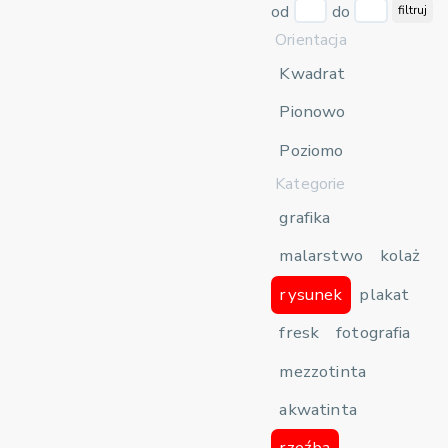
od
do
filtruj
Orientacja
Kwadrat
Pionowo
Poziomo
Kategorie
grafika
malarstwo
kolaż
rysunek
plakat
fresk
fotografia
mezzotinta
akwatinta
rzeźba