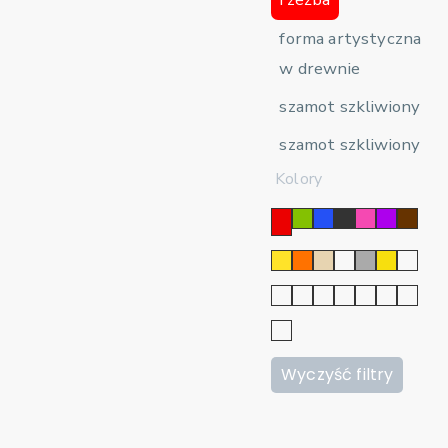
forma artystyczna
w drewnie
szamot szkliwiony
szamot szkliwiony
Kolory
Wyczyść filtry