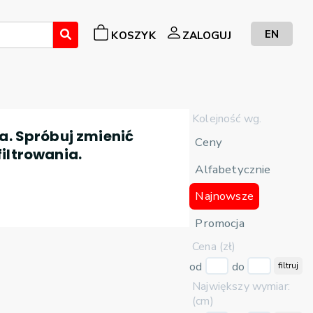
EN
KOSZYK
ZALOGUJ
Kolejność wg.
a. Spróbuj zmienić
Ceny
filtrowania.
Alfabetycznie
Najnowsze
Promocja
Cena (zł)
od
do
filtruj
Największy wymiar:
(cm)