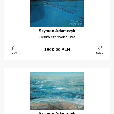
Szymon
Adamczyk
Cienka czerwona linia
1900.00
PLN
buy
save
Szymon
Adamczyk