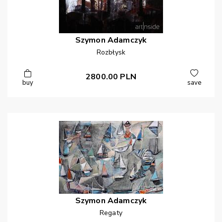
Szymon
Adamczyk
Rozbłysk
2800.00
PLN
buy
save
Szymon
Adamczyk
Regaty