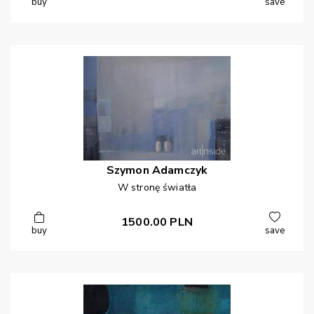
buy
save
Szymon
Adamczyk
W stronę światła
1500.00
PLN
buy
save