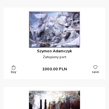
Szymon
Adamczyk
Zatopiony port
1000.00
PLN
buy
save