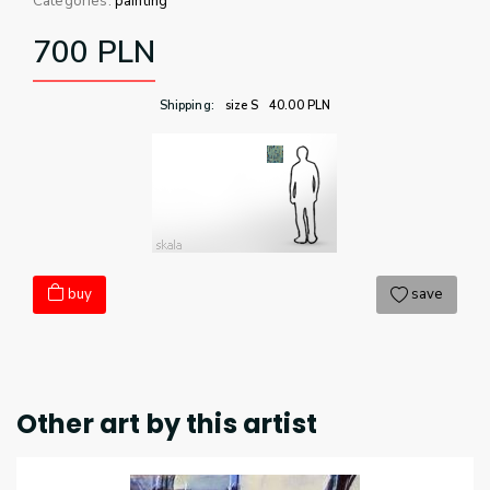
Categories:
painting
700
PLN
Shipping
:
size S
40.00
PLN
buy
save
Other art by this artist