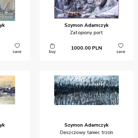
yk
Szymon
Adamczyk
Zatopiony port
1000.00
PLN
save
buy
save
yk
Szymon
Adamczyk
y
Deszczowy taniec trzcin