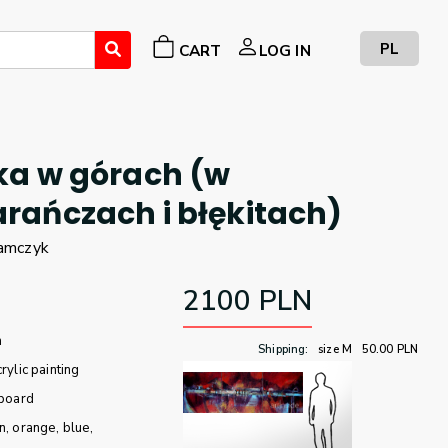
PL
CART
LOG IN
ka w górach (w
ańczach i błękitach)
amczyk
2100
PLN
m
Shipping
:
size M
50.00
PLN
crylic painting
board
n
orange
blue