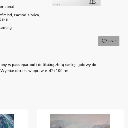
orizonal
of mind
zachód słońca
oska
ainting
save
ony w passepartout i delikatną złotą ramkę, gotowy do
 Wymiar obrazu w oprawie: 42x100 cm.