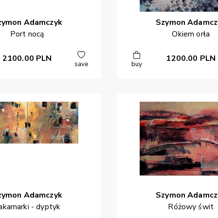
zymon
Adamczyk
Szymon
Adamcz
Port nocą
Okiem orła
2100.00
PLN
1200.00
PLN
save
buy
zymon
Adamczyk
Szymon
Adamcz
akamarki - dyptyk
Różowy świt