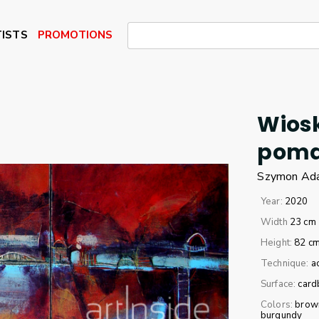
ISTS
PROMOTIONS
Wios
pomar
Szymon
Ad
Year:
2020
Width
23 cm
Height:
82 c
Technique:
a
Surface:
card
Colors:
brow
burgundy