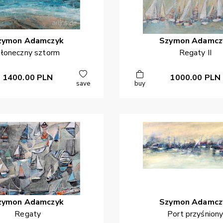
zymon
Adamczyk
Szymon
Adamcz
łoneczny sztorm
Regaty II
1400.00
PLN
1000.00
PLN
save
buy
zymon
Adamczyk
Szymon
Adamcz
Regaty
Port przyśnion