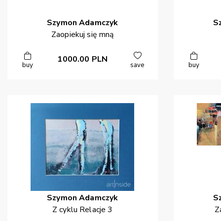
Szymon
Adamczyk
S
Zaopiekuj się mną
1000.00
PLN
buy
save
buy
Szymon
Adamczyk
S
Z cyklu Relacje 3
Z