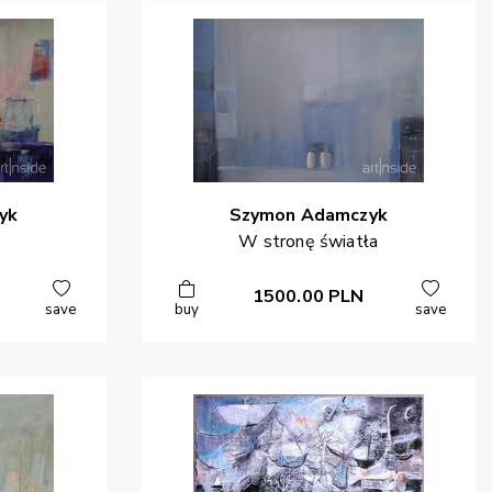
yk
Szymon
Adamczyk
W stronę światła
1500.00
PLN
save
buy
save