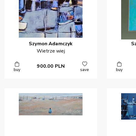
Szymon
Adamczyk
S
Wietrze wiej
900.00
PLN
buy
save
buy