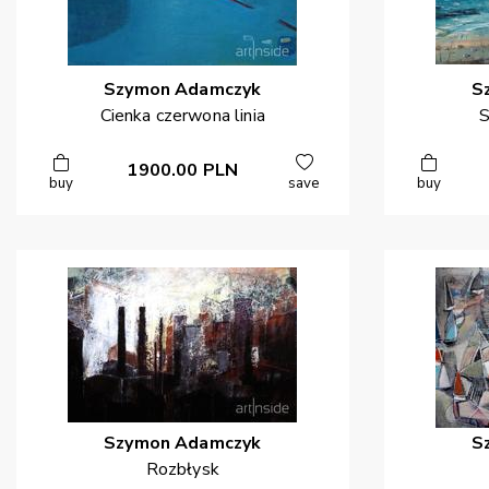
Szymon
Adamczyk
S
Cienka czerwona linia
S
1900.00
PLN
buy
save
buy
Szymon
Adamczyk
S
Rozbłysk