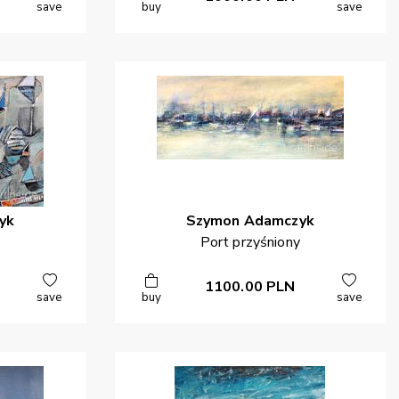
save
buy
save
yk
Szymon
Adamczyk
Port przyśniony
1100.00
PLN
save
buy
save