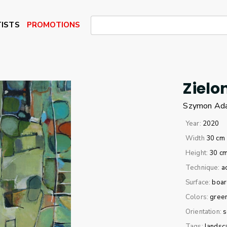
ISTS
PROMOTIONS
Zielo
Szymon
Ad
Year:
2020
Width
30 cm
Height:
30 c
Technique:
a
Surface:
boar
Colors:
gree
Orientation:
s
Tags:
landsc