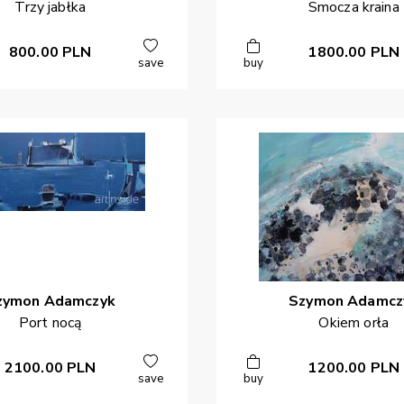
Trzy jabłka
Smocza kraina
800.00
PLN
1800.00
PLN
save
buy
zymon
Adamczyk
Szymon
Adamcz
Port nocą
Okiem orła
2100.00
PLN
1200.00
PLN
save
buy