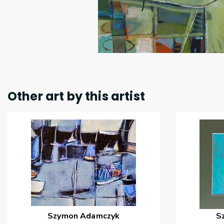
Other art by this artist
Szymon
Adamczyk
S