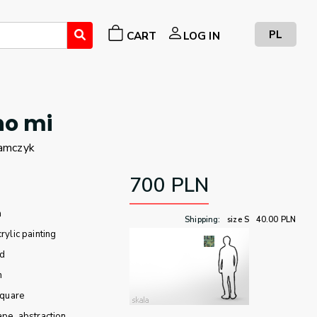
PL
CART
LOG IN
no mi
amczyk
700
PLN
m
Shipping
:
size S
40.00
PLN
crylic painting
d
n
quare
ape
abstraction