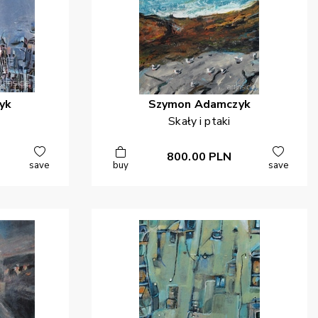
yk
Szymon
Adamczyk
Skały i ptaki
800.00
PLN
save
buy
save