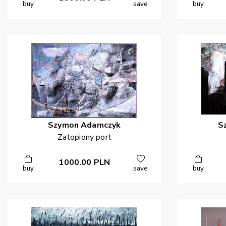
buy
save
buy
Szymon
Adamczyk
S
Zatopiony port
1000.00
PLN
buy
save
buy