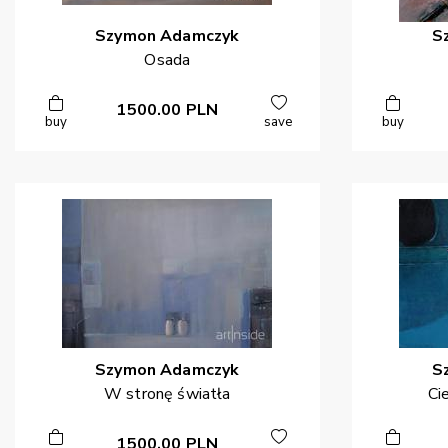
Szymon
Adamczyk
S
Osada
1500.00
PLN
buy
save
buy
Szymon
Adamczyk
S
W stronę światła
Ci
1500.00
PLN