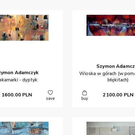
Szymon
Adamcz
zymon
Adamczyk
Wioska w górach (w poma
akamarki - dyptyk
błękitach)
1600.00
PLN
2100.00
PLN
save
buy