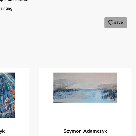
ainting
save
yk
Szymon
Adamczyk