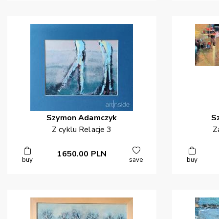
Szymon
Adamczyk
S
Z cyklu Relacje 3
Z
1650.00
PLN
buy
save
buy