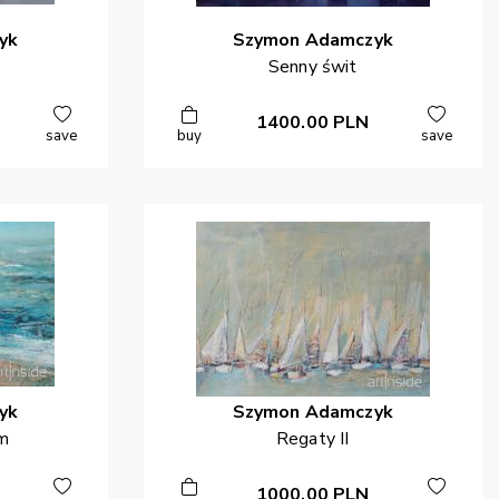
yk
Szymon
Adamczyk
Senny świt
1400.00
PLN
save
buy
save
yk
Szymon
Adamczyk
rm
Regaty II
1000.00
PLN