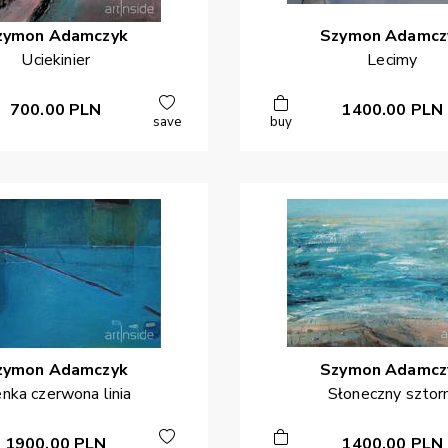
zymon
Adamczyk
Szymon
Adamcz
Uciekinier
Lecimy
700.00
PLN
1400.00
PLN
save
buy
zymon
Adamczyk
Szymon
Adamcz
enka czerwona linia
Słoneczny szto
1900.00
PLN
1400.00
PLN