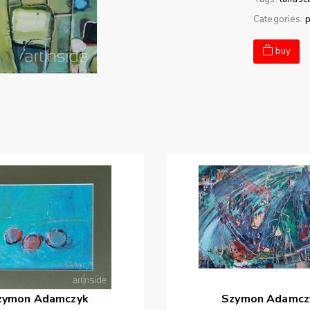
Categories:
p
buy
zymon
Adamczyk
Szymon
Adamcz