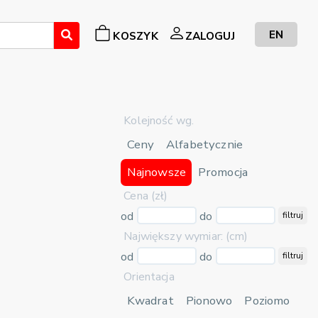
EN
KOSZYK
ZALOGUJ
Kolejność wg.
Ceny
Alfabetycznie
Najnowsze
Promocja
Cena (zł)
od
do
filtruj
Największy wymiar: (cm)
od
do
filtruj
Orientacja
Kwadrat
Pionowo
Poziomo