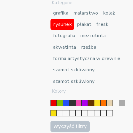
Kategorie
grafika
malarstwo
kolaż
rysunek
plakat
fresk
fotografia
mezzotinta
akwatinta
rzeźba
forma artystyczna w drewnie
szamot szkliwiony
szamot szkliwiony
Kolory
Wyczyść filtry