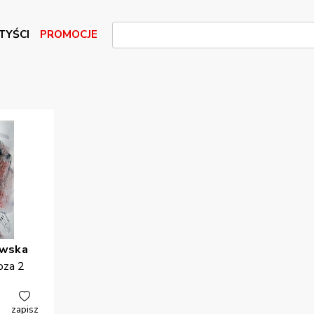
TYŚCI
PROMOCJE
owska
oza 2
zapisz