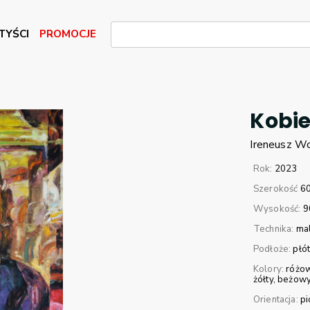
TYŚCI
PROMOCJE
Kobie
Ireneusz
Wo
Rok:
2023
Szerokość
6
Wysokość:
9
Technika:
mal
Podłoże:
płó
Kolory:
różo
żółty
beżow
Orientacja:
p