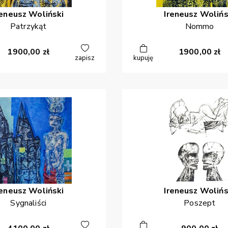
reneusz
Woliński
Ireneusz
Wolińs
Patrzykąt
Nommo
1900,00
zł
1900,00
zł
zapisz
kupuję
reneusz
Woliński
Ireneusz
Wolińs
Sygnaliści
Poszept