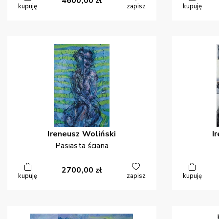
4600,00
zł
kupuję
zapisz
kupuję
Ireneusz
Woliński
I
Pasiasta ściana
2700,00
zł
kupuję
zapisz
kupuję