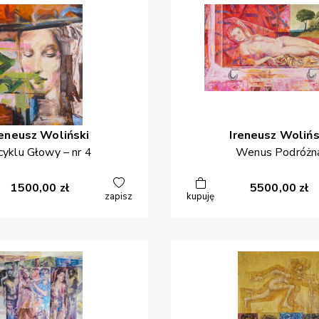
reneusz
Woliński
Ireneusz
Wolińs
cyklu Głowy – nr 4
Wenus Podróżn
1500,00
zł
5500,00
zł
zapisz
kupuję