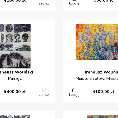
4100,00
zł
900,00
zł
zapisz
kupuję
reneusz
Woliński
Ireneusz
Wolińs
Pamięć
Miasto aniołów. Miast
5400,00
zł
4100,00
zł
zapisz
kupuję