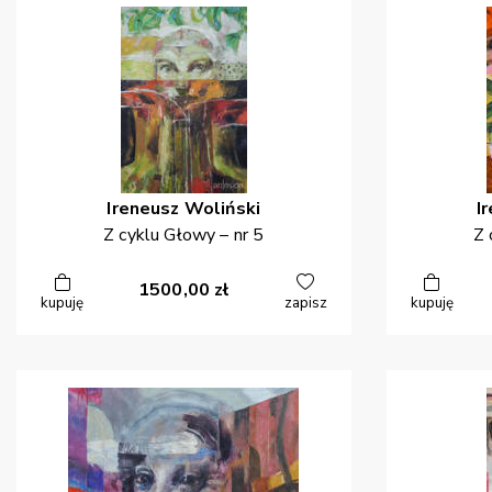
Ireneusz
Woliński
I
Z cyklu Głowy – nr 5
Z 
1500,00
zł
kupuję
zapisz
kupuję