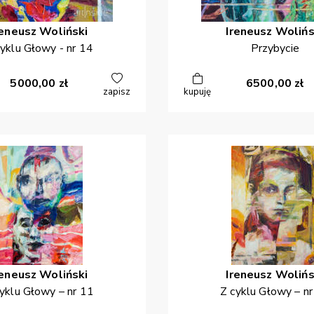
reneusz
Woliński
Ireneusz
Wolińs
cyklu Głowy - nr 14
Przybycie
5000,00
zł
6500,00
zł
zapisz
kupuję
reneusz
Woliński
Ireneusz
Wolińs
yklu Głowy – nr 11
Z cyklu Głowy – n