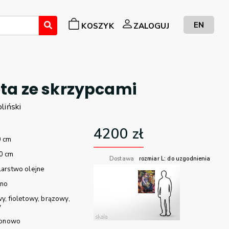
EN
KOSZYK
ZALOGUJ
ta ze skrzypcami
liński
4200
zł
0 cm
0 cm
Dostawa
rozmiar L: do uzgodnienia
arstwo olejne
tno
wy
fioletowy
brązowy
y
ionowo