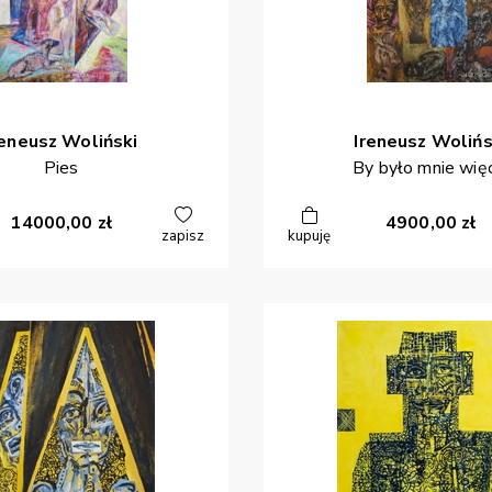
reneusz
Woliński
Ireneusz
Wolińs
Pies
By było mnie wię
14000,00
zł
4900,00
zł
zapisz
kupuję