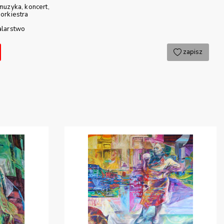
muzyka
koncert
orkiestra
larstwo
zapisz