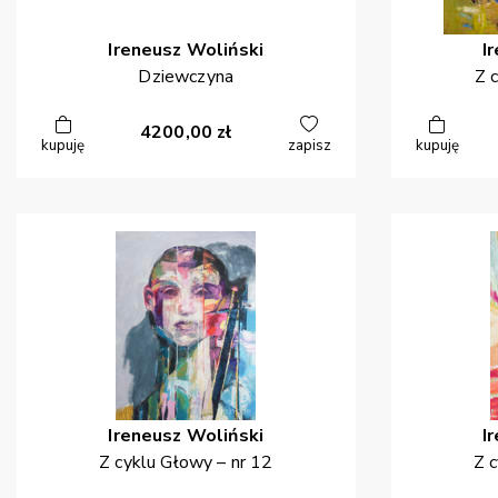
Ireneusz
Woliński
I
Dziewczyna
Z 
4200,00
zł
kupuję
zapisz
kupuję
Ireneusz
Woliński
I
Z cyklu Głowy – nr 12
Z c