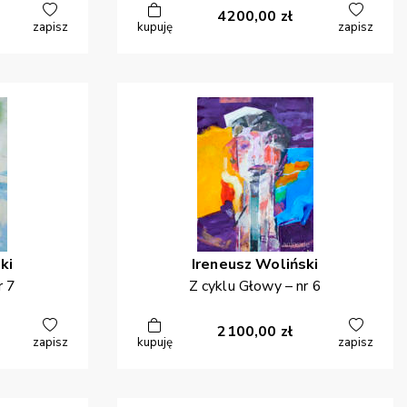
4200,00
zł
zapisz
kupuję
zapisz
ki
Ireneusz
Woliński
r 7
Z cyklu Głowy – nr 6
2100,00
zł
zapisz
kupuję
zapisz