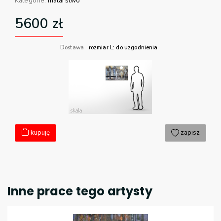
Kategorie:
malarstwo
5600
zł
Dostawa
rozmiar L: do uzgodnienia
kupuję
zapisz
Inne prace tego artysty