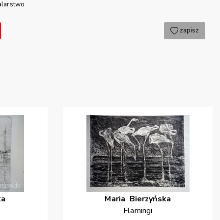
larstwo
zapisz
ka
Maria
Bierzyńska
Flamingi