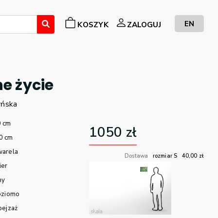
EN
KOSZYK
ZALOGUJ
e życie
yńska
9 cm
1050
zł
0 cm
warela
Dostawa
rozmiar S
40,00
zł
ier
ny
oziomo
pejzaż