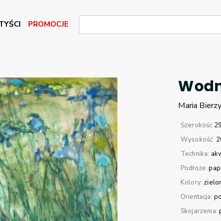
TYŚCI
PROMOCJE
Wodn
Maria
Bierz
Szerokość
2
Wysokość:
2
Technika:
ak
Podłoże:
pap
Kolory:
zielo
Orientacja:
p
Skojarzenia: