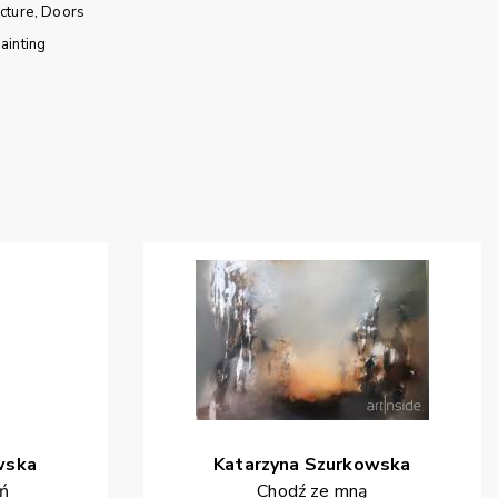
cture
Doors
ainting
wska
Katarzyna
Szurkowska
eń
Chodź ze mną