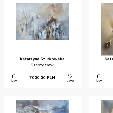
Katarzyna
Szurkowska
Kat
Szepty traw
7000.00
PLN
buy
save
buy