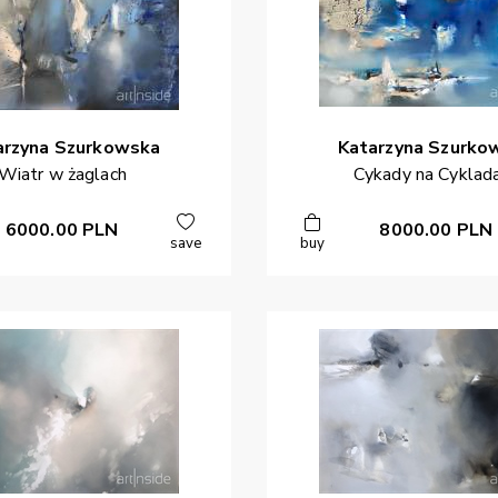
arzyna
Szurkowska
Katarzyna
Szurko
Wiatr w żaglach
Cykady na Cyklad
6000.00
PLN
8000.00
PLN
save
buy