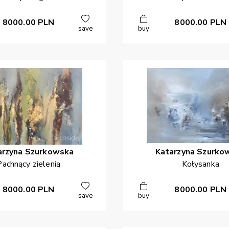
8000.00
PLN
8000.00
PLN
save
buy
arzyna
Szurkowska
Katarzyna
Szurko
Pachnący zielenią
Kołysanka
8000.00
PLN
8000.00
PLN
save
buy