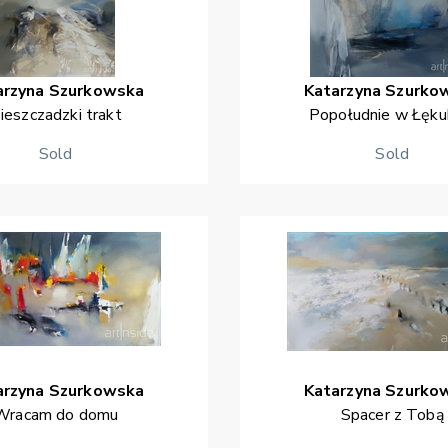
arzyna
Szurkowska
Katarzyna
Szurko
ieszczadzki trakt
Popołudnie w Łękuk
Sold
Sold
arzyna
Szurkowska
Katarzyna
Szurko
Wracam do domu
Spacer z Tobą