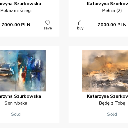
arzyna
Szurkowska
Katarzyna
Szurko
Pokaż mi śniegi
Pełnia (2)
7000.00
PLN
7000.00
PLN
save
buy
arzyna
Szurkowska
Katarzyna
Szurko
Sen rybaka
Będę z Tobą
Sold
Sold