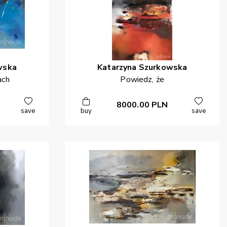
wska
Katarzyna
Szurkowska
ach
Powiedz, że
8000.00
PLN
save
buy
save