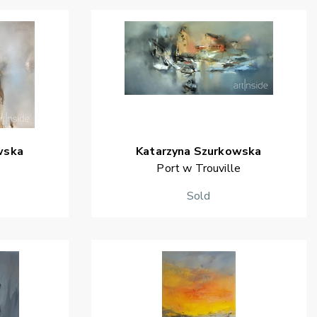
wska
Katarzyna
Szurkowska
Port w Trouville
Sold