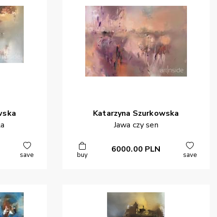
wska
Katarzyna
Szurkowska
ła
Jawa czy sen
6000.00
PLN
save
buy
save