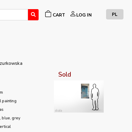
PL
CART
LOG IN
zurkowska
Sold
cm
l painting
as
e
blue
grey
ertical