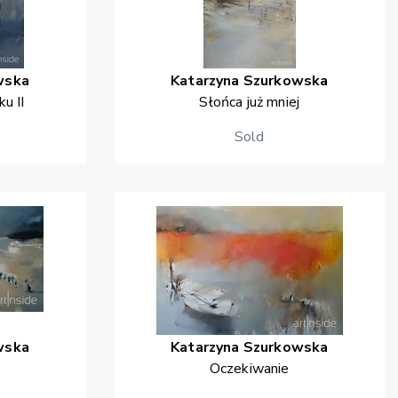
wska
Katarzyna
Szurkowska
u II
Słońca już mniej
Sold
wska
Katarzyna
Szurkowska
Oczekiwanie