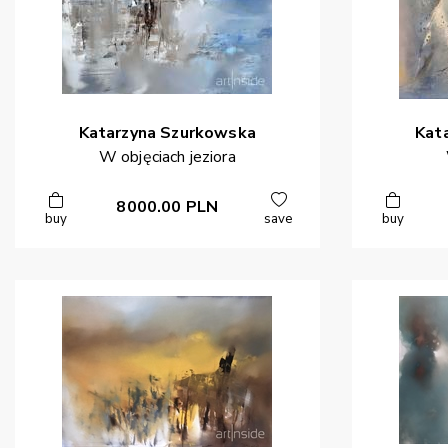
Katarzyna
Szurkowska
Kat
W objęciach jeziora
8000.00
PLN
buy
save
buy