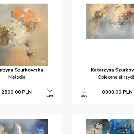
arzyna
Szurkowska
Katarzyna
Szurko
Melodia
Obiecane skrzyd
2800.00
PLN
8000.00
PLN
save
buy