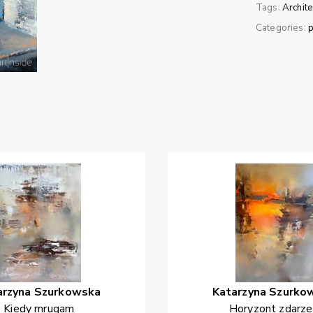
Tags:
Archite
Categories:
p
arzyna
Szurkowska
Katarzyna
Szurko
Kiedy mrugam
Horyzont zdarz