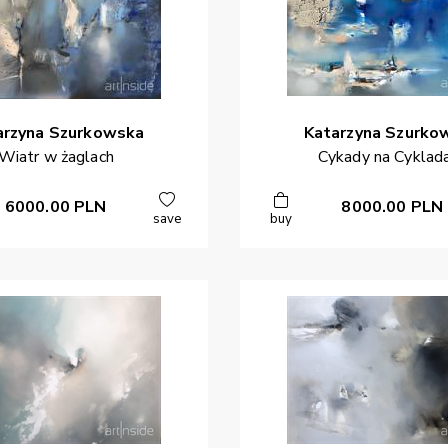
arzyna
Szurkowska
Katarzyna
Szurko
Wiatr w żaglach
Cykady na Cyklad
6000.00
PLN
8000.00
PLN
save
buy