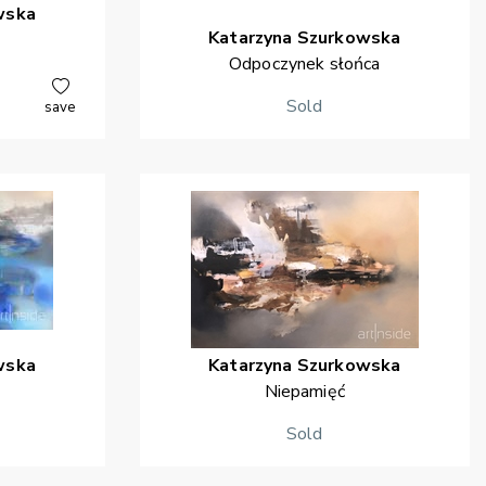
wska
Katarzyna
Szurkowska
Odpoczynek słońca
Sold
save
wska
Katarzyna
Szurkowska
Niepamięć
Sold