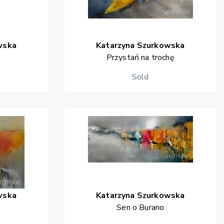
wska
Katarzyna
Szurkowska
j
Przystań na trochę
Sold
wska
Katarzyna
Szurkowska
Sen o Burano