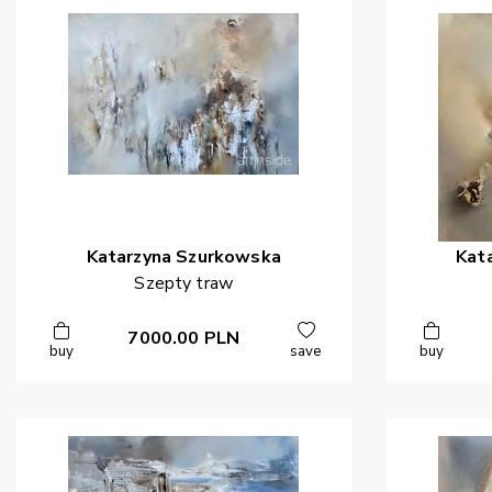
Katarzyna
Szurkowska
Kat
Szepty traw
7000.00
PLN
buy
save
buy