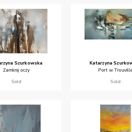
arzyna
Szurkowska
Katarzyna
Szurko
Zamknij oczy
Port w Trouvill
Sold
Sold