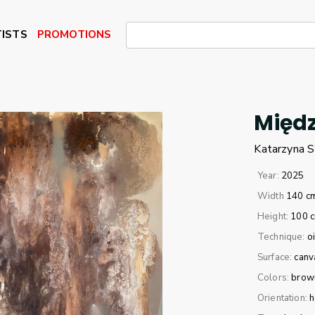
ISTS
PROMOTIONS
Międ
Katarzyna
S
Year:
2025
Width
140 c
Height:
100 
Technique:
oi
Surface:
canv
Colors:
brow
Orientation:
h