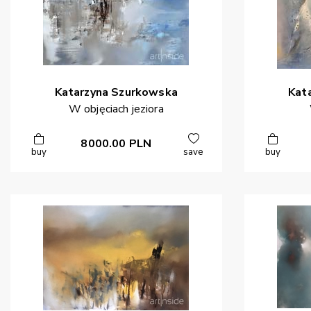
Katarzyna
Szurkowska
Kat
W objęciach jeziora
8000.00
PLN
buy
save
buy