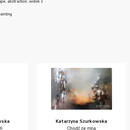
ape
abstraction
widok z
ainting
wska
Katarzyna
Szurkowska
eń
Chodź ze mną