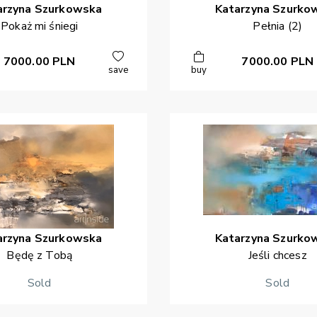
arzyna
Szurkowska
Katarzyna
Szurko
Pokaż mi śniegi
Pełnia (2)
7000.00
PLN
7000.00
PLN
save
buy
arzyna
Szurkowska
Katarzyna
Szurko
Będę z Tobą
Jeśli chcesz
Sold
Sold