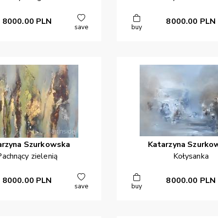
8000.00
PLN
8000.00
PLN
save
buy
arzyna
Szurkowska
Katarzyna
Szurko
Pachnący zielenią
Kołysanka
8000.00
PLN
8000.00
PLN
save
buy