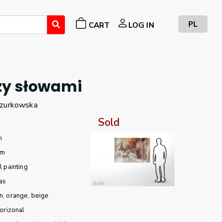
PL
CART
LOG IN
zy słowami
zurkowska
Sold
m
cm
l painting
as
n
orange
beige
orizonal