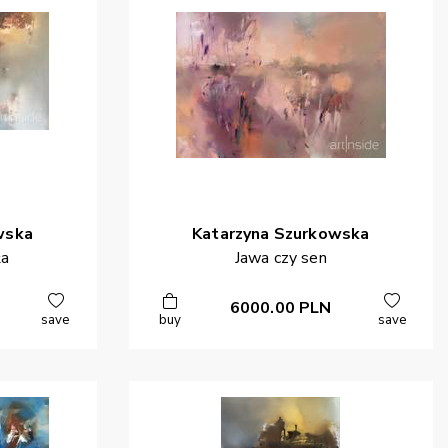
wska
Katarzyna
Szurkowska
ła
Jawa czy sen
6000.00
PLN
save
buy
save