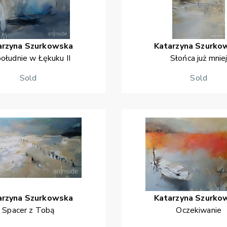
arzyna
Szurkowska
Katarzyna
Szurko
ołudnie w Łękuku II
Słońca już mnie
Sold
Sold
arzyna
Szurkowska
Katarzyna
Szurko
Spacer z Tobą
Oczekiwanie