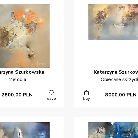
arzyna
Szurkowska
Katarzyna
Szurko
Melodia
Obiecane skrzyd
2800.00
PLN
8000.00
PLN
save
buy