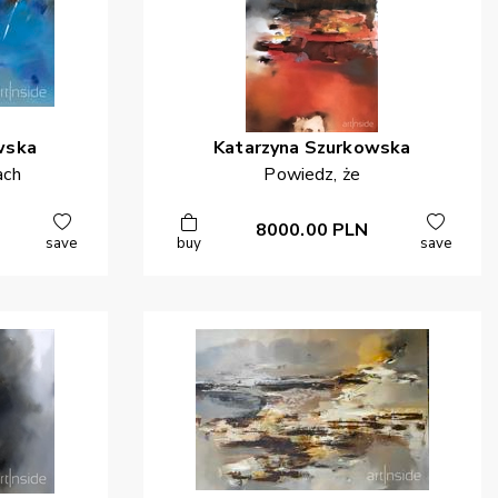
wska
Katarzyna
Szurkowska
ach
Powiedz, że
8000.00
PLN
save
buy
save