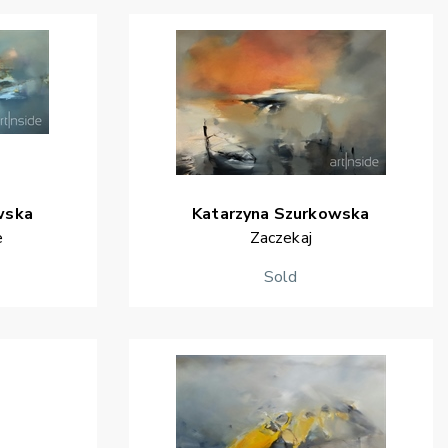
wska
Katarzyna
Szurkowska
e
Zaczekaj
Sold