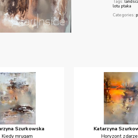
Tags:
landsc
lotu ptaka
Categories:
p
arzyna
Szurkowska
Katarzyna
Szurko
Kiedy mrugam
Horyzont zdarz