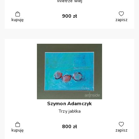
Wietrze wiej
900
zł
kupuję
zapisz
Szymon
Adamczyk
Trzy jabłka
800
zł
kupuję
zapisz