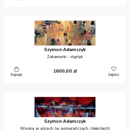
Szymon
Adamczyk
Zakamarki - dyptyk
1600,00
zł
kupuję
zapisz
Szymon
Adamczyk
Wioska w górach (w pomarańczach i błękitach)