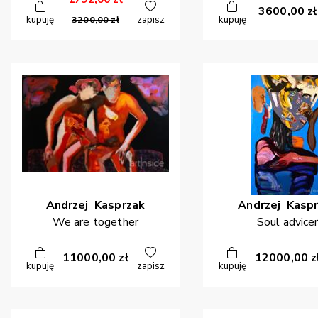
3600,00
zł
kupuję
3200,00
zł
zapisz
kupuję
Andrzej
Kasprzak
Andrzej
Kaspr
We are together
Soul advice
11000,00
zł
12000,00
z
kupuję
zapisz
kupuję