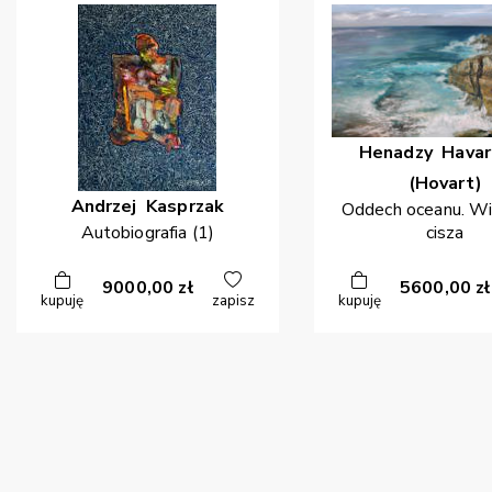
Henadzy
Havar
(Hovart)
Andrzej
Kasprzak
Oddech oceanu. W
Autobiografia (1)
cisza
9000,00
zł
5600,00
zł
kupuję
zapisz
kupuję