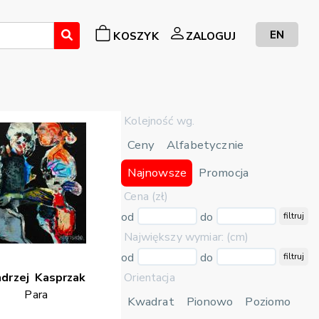
EN
KOSZYK
ZALOGUJ
Kolejność wg.
Ceny
Alfabetycznie
Najnowsze
Promocja
Cena (zł)
od
do
filtruj
Największy wymiar: (cm)
od
do
filtruj
Orientacja
drzej
Kasprzak
Para
Kwadrat
Pionowo
Poziomo