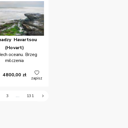
nadzy
Havartsou
(Hovart)
ech oceanu. Brzeg
milczenia
4800,00
zł
zapisz
3
...
131