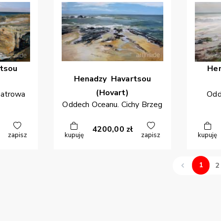
tsou
He
Henadzy
Havartsou
(Hovart)
iatrowa
Odd
Oddech Oceanu. Cichy Brzeg
4200,00
zł
zapisz
kupuję
zapisz
kupuję
1
2