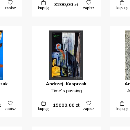
3200,00
zł
zapisz
kupuję
zapisz
kupuję
zak
Andrzej
Kasprzak
An
r
Time's passing
A
ł
15000,00
zł
zapisz
kupuję
zapisz
kupuję