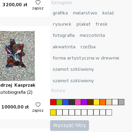
Kategorie
3200,00
zł
zapisz
grafika
malarstwo
kolaż
rysunek
plakat
fresk
fotografia
mezzotinta
akwatinta
rzeźba
forma artystyczna w drewnie
szamot szkliwiony
szamot szkliwiony
drzej
Kasprzak
Kolory
utobiografia (2)
10000,00
zł
zapisz
Wyczyść filtry