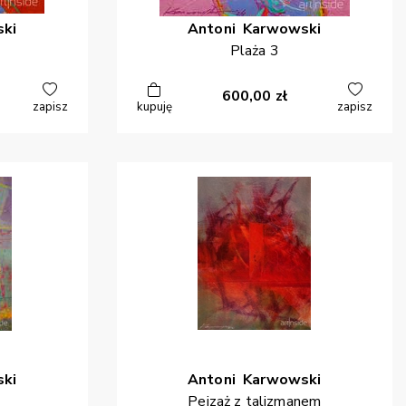
ki
Antoni
Karwowski
Plaża 3
600,00
zł
zapisz
kupuję
zapisz
ki
Antoni
Karwowski
Pejzaż z talizmanem