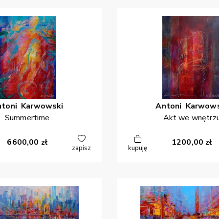
ntoni
Karwowski
Antoni
Karwows
Summertime
Akt we wnętrz
6600,00
zł
1200,00
zł
zapisz
kupuję