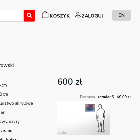
EN
KOSZYK
ZALOGUJ
wowski
600
zł
8 cm
8 cm
Dostawa
rozmiar S
40,00
zł
larstwo akrylowe
ier
towy
szary
oziomo
abstrakcja