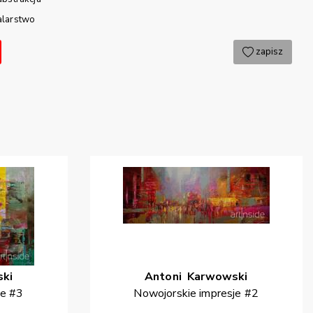
larstwo
zapisz
ki
Antoni
Karwowski
je #3
Nowojorskie impresje #2