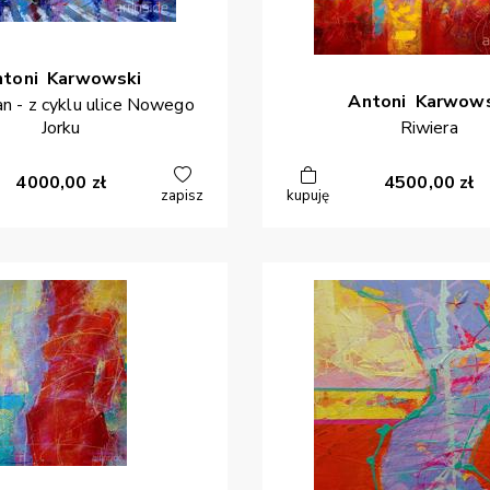
ntoni
Karwowski
Antoni
Karwows
n - z cyklu ulice Nowego
Jorku
Riwiera
4000,00
zł
4500,00
zł
zapisz
kupuję