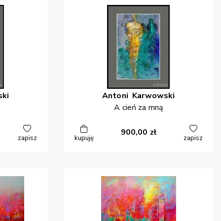
ki
Antoni
Karwowski
A cień za mną
900,00
zł
zapisz
kupuję
zapisz