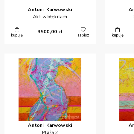
Antoni
Karwowski
A
Akt w błękitach
3500,00
zł
kupuję
zapisz
kupuję
Antoni
Karwowski
A
Plaża 2