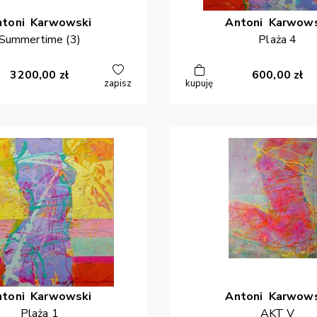
ntoni
Karwowski
Antoni
Karwows
Summertime (3)
Plaża 4
3200,00
zł
600,00
zł
zapisz
kupuję
ntoni
Karwowski
Antoni
Karwows
Plaża 1
AKT V