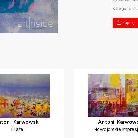
Kategorie:
ma
kupuję
ntoni
Karwowski
Antoni
Karwows
Plaża
Nowojorskie impres