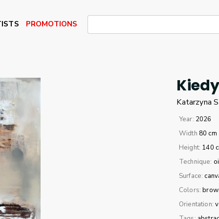
ISTS
PROMOTIONS
Kied
Katarzyna
S
Year:
2026
Width
80 cm
Height:
140 
Technique:
oi
Surface:
canv
Colors:
brow
Orientation:
v
Tags:
abstrac