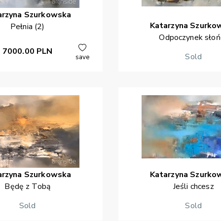
arzyna
Szurkowska
Katarzyna
Szurko
Pełnia (2)
Odpoczynek słoń
7000.00
PLN
Sold
save
arzyna
Szurkowska
Katarzyna
Szurko
Będę z Tobą
Jeśli chcesz
Sold
Sold