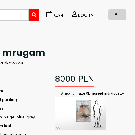
PL
CART
LOG IN
y mrugam
zurkowska
8000
PLN
cm
Shipping
:
size XL: agreed individually
l painting
as
n
beige
blue
gray
ertical
tion
archipelag