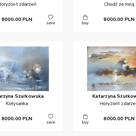
oryzont zdarzeń
Chodź ze mną
8000.00
PLN
8000.00
PLN
save
buy
arzyna
Szurkowska
Katarzyna
Szurko
Kołysanka
Horyzont zdarz
8000.00
PLN
8000.00
PLN
save
buy