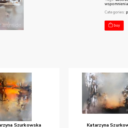
wspomnienia
Categories:
p
buy
arzyna
Szurkowska
Katarzyna
Szurko