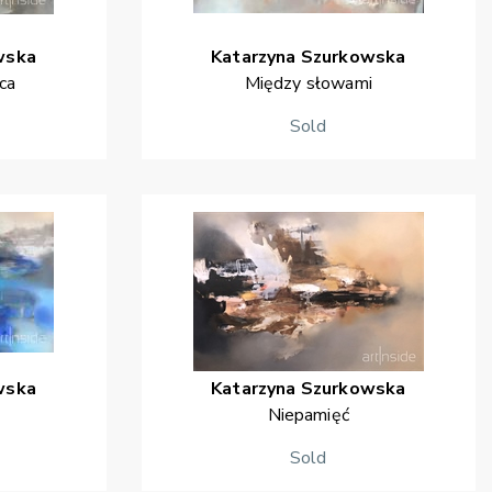
wska
Katarzyna
Szurkowska
ca
Między słowami
Sold
wska
Katarzyna
Szurkowska
Niepamięć
Sold