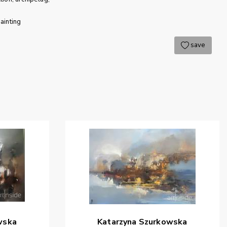
ainting
save
wska
Katarzyna
Szurkowska