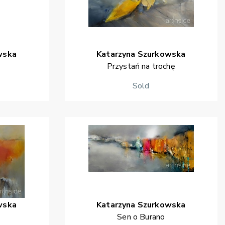
wska
Katarzyna
Szurkowska
j
Przystań na trochę
Sold
wska
Katarzyna
Szurkowska
Sen o Burano