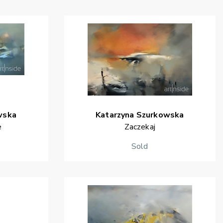
wska
Katarzyna
Szurkowska
e
Zaczekaj
Sold