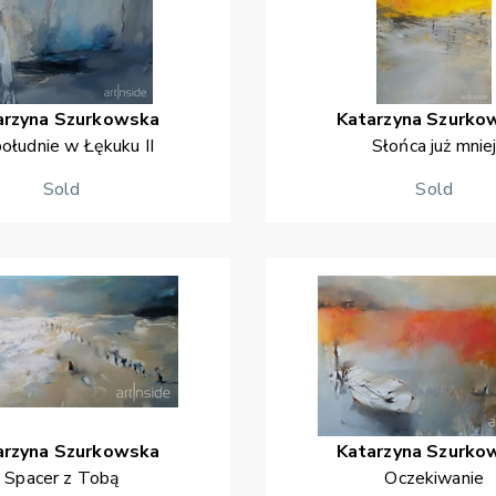
arzyna
Szurkowska
Katarzyna
Szurko
ołudnie w Łękuku II
Słońca już mnie
Sold
Sold
arzyna
Szurkowska
Katarzyna
Szurko
Spacer z Tobą
Oczekiwanie