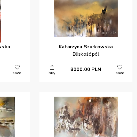
wska
Katarzyna
Szurkowska
Bliskość pól
8000.00
PLN
save
buy
save