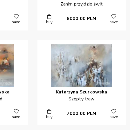
Zanim przyjdzie świt
8000.00
PLN
save
buy
save
wska
Katarzyna
Szurkowska
eń
Szepty traw
7000.00
PLN
save
buy
save