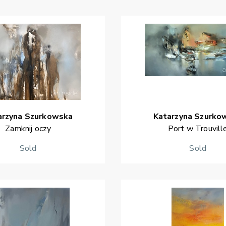
arzyna
Szurkowska
Katarzyna
Szurko
Zamknij oczy
Port w Trouvill
Sold
Sold