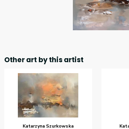
Other art by this artist
Katarzyna
Szurkowska
Kat