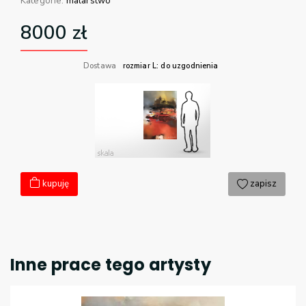
Kategorie:
malarstwo
8000
zł
Dostawa
rozmiar L: do uzgodnienia
kupuję
zapisz
Inne prace tego artysty