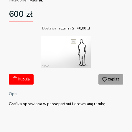
Kategorie:
rysunek
600
zł
Dostawa
rozmiar S
40,00
zł
kupuję
zapisz
Opis
Grafika oprawiona w passepartout i drewnianą ramkę.