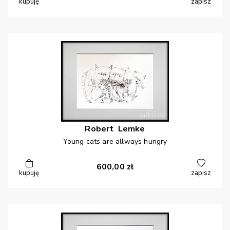
kupuję
zapisz
Robert
Lemke
Young cats are allways hungry
600,00
zł
kupuję
zapisz