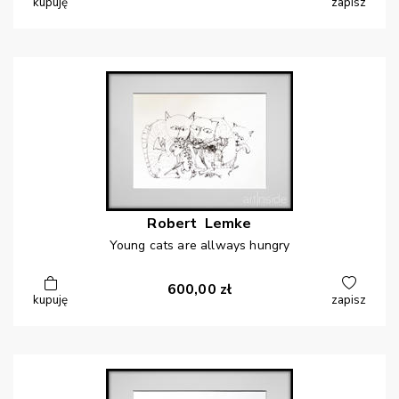
kupuję
zapisz
Robert
Lemke
Young cats are allways hungry
600,00
zł
kupuję
zapisz